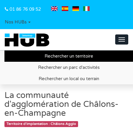
01 86 76 09 52
Nos HUBs
Toggl
navig
Rechercher un territoire
Accueil
Recherche de territoire d'implantation
Rechercher un parc d'activités
Châlons Agglo
Information économique
Rechercher un local ou terrain
La communauté
d'agglomération de Châlons-
en-Champagne
Territoire d'implantation : Châlons Agglo