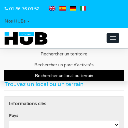
01 86 76 09 52
Nos HUBs
Toggle
navigat
Rechercher un territoire
Accueil
Recherche d'un local ou d'un terrain
Rechercher un parc d'activités
Rechercher un local ou terrain
Trouvez un local ou un terrain
Informations clés
Pays