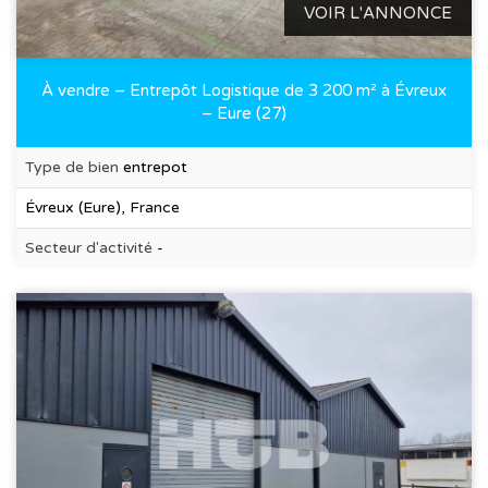
VOIR L'ANNONCE
À vendre – Entrepôt Logistique de 3 200 m² à Évreux
– Eure (27)
Type de bien
entrepot
Évreux (Eure), France
Secteur d'activité
-