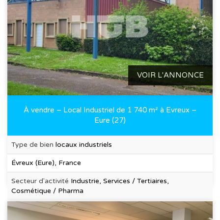
VOIR L'ANNONCE
À vendre – Local Industriel de 1 740 m² à Evreux –
Eure (27)
Type de bien
locaux industriels
Évreux (Eure), France
Secteur d'activité
Industrie, Services / Tertiaires,
Cosmétique / Pharma