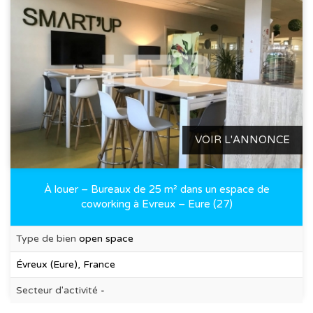
VOIR L'ANNONCE
À louer – Bureaux de 25 m² dans un espace de
coworking à Evreux – Eure (27)
Type de bien
open space
Évreux (Eure), France
Secteur d'activité
-