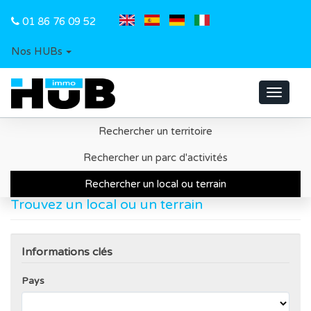
01 86 76 09 52
Nos HUBs
Toggle
navigat
Rechercher un territoire
Accueil
Recherche d'un local ou d'un terrain
Rechercher un parc d'activités
Rechercher un local ou terrain
Trouvez un local ou un terrain
Informations clés
Pays