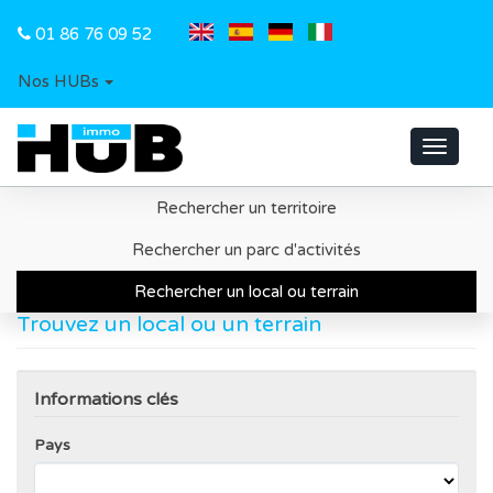
01 86 76 09 52
Nos HUBs
Toggle
navigat
Rechercher un territoire
Accueil
Recherche d'un local ou d'un terrain
Rechercher un parc d'activités
Rechercher un local ou terrain
Trouvez un local ou un terrain
Informations clés
Pays