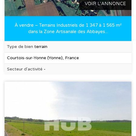
VOIR L'ANNONCE
À vendre – Terrains Industriels de 1 347 à 1 565 m²
dans la Zone Artisanale des Abbayes...
Type de bien
terrain
Courtois-sur-Yonne (Yonne), France
Secteur d'activité
-