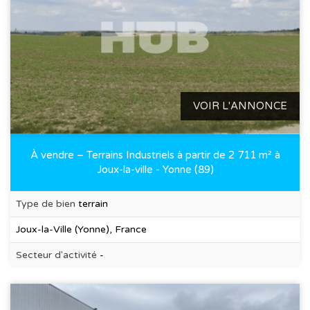
VOIR L'ANNONCE
À vendre – Terrains Industriels à partir de 2 711 m² à
Joux-la-ville - Yonne (89)
Type de bien
terrain
Joux-la-Ville (Yonne), France
Secteur d'activité
-