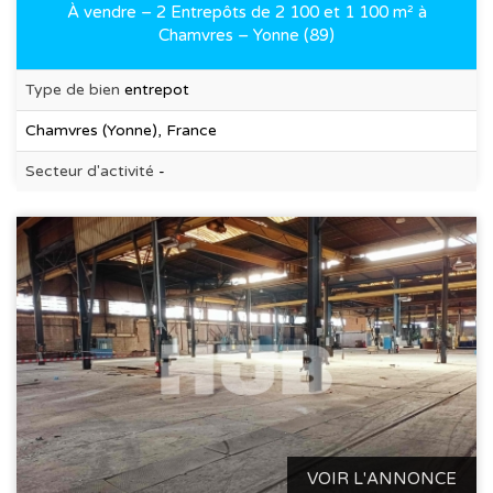
À vendre – 2 Entrepôts de 2 100 et 1 100 m² à
Chamvres – Yonne (89)
Type de bien
entrepot
Chamvres (Yonne), France
Secteur d'activité
-
VOIR L'ANNONCE