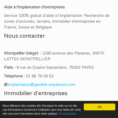
Aide à l'implantation d'entreprises
Service 100% gratuit d’aide à l’implantation. Recherche de
zones d’activités, terrains, immobilier d'entreprises en
France, Suisse et Belgique.
Nous contacter
Montpellier (siège) -
1280 avenue des Platanes, 34970
LATTES-MONTPELLIER
Paris -
9 rue du Quatre Septembre, 75002 PARIS
Telephone :
01 86 76 09 52
@:
implantation@geolink-expansion.com
Immobilier d'entreprises
Nous diffusons des cookies afin d'analyser le trafic sur ce site.
OK
Les informations concernant l'utilisation que vous faites de notre
Bâtiments agroalimentaires
site nous sont transmises dans cette optique.
En savoir plus
Bureaux à louer dans les espaces de coworking