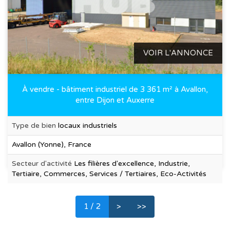
VOIR L'ANNONCE
À vendre - bâtiment industriel de 3 361 m² à Avallon,
entre Dijon et Auxerre
Type de bien
locaux industriels
Avallon (Yonne), France
Secteur d'activité
Les filières d'excellence, Industrie,
Tertiaire, Commerces, Services / Tertiaires, Eco-Activités
(current)
1
/ 2
>
>>