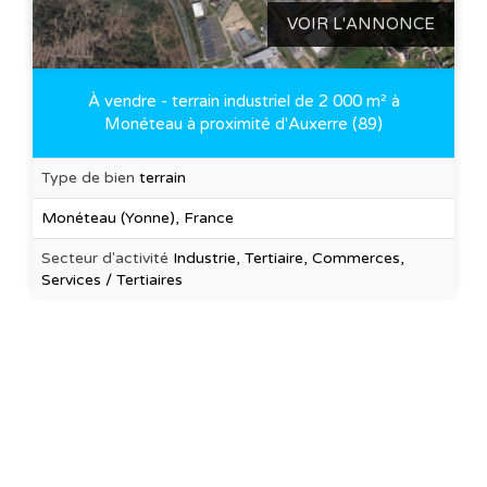
VOIR L'ANNONCE
À vendre - terrain industriel de 2 000 m² à
Monéteau à proximité d'Auxerre (89)
Type de bien
terrain
Monéteau (Yonne), France
Secteur d'activité
Industrie, Tertiaire, Commerces,
Services / Tertiaires