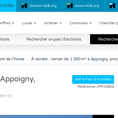
s HUBs
tourism-HUB.org
innov-HUB.org
offres
Louer
Acheter
Construire
Chercher 
itoire
Rechercher un parc d'activités
Rechercher 
nt de l'Yonne
À vendre - terrain de 1 300 m² à Appoigny, pro
 Appoigny,
Voir le Parc d'Activités
Référence: AFR14620
ance)