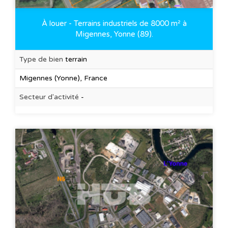
À louer - Terrains industriels de 8000 m² à
Migennes, Yonne (89).
Type de bien
terrain
Migennes (Yonne), France
Secteur d'activité
-