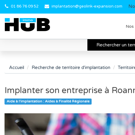
No
01 86 76 09 52
implantation@geolink-expansion.com
Nos 
Rechercher un terr
Accueil
Recherche de territoire d'implantation
Territoi
Implanter son entreprise à Roan
Aide à l'implantation : Aides à Finalité Régionale