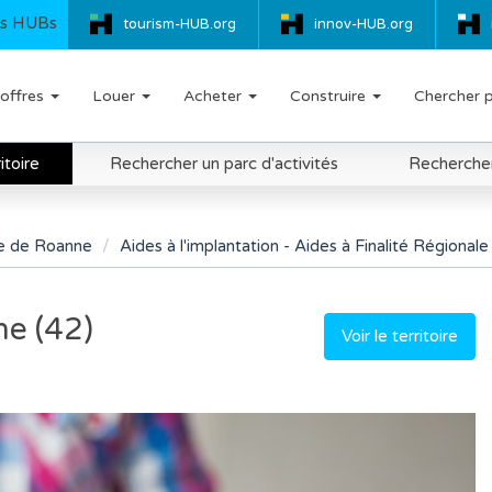
s HUBs
tourism-HUB.org
innov-HUB.org
offres
Louer
Acheter
Construire
Chercher 
itoire
Rechercher un parc d'activités
Rechercher 
re de Roanne
Aides à l'implantation - Aides à Finalité Régionale
ne (42)
Voir le territoire