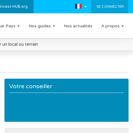
invest-HUB.org
SE CONNECTER
par Pays
Nos guides
Nos actualités
A propos
un local ou terrain
Votre conseiller
Arnaud Besset
04 34 22 12 46