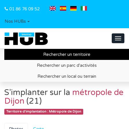
01 86 76 09 52
Nos HUBs
Toggl
navig
Rechercher un territoire
Accueil
Recherche de territoire d'implantation
Rechercher un parc d'activités
Métropole de Dijon
Information économique
Rechercher un local ou terrain
S'implanter sur la
métropole de
Dijon
(21)
Territoire d'implantation : Métropole de Dijon