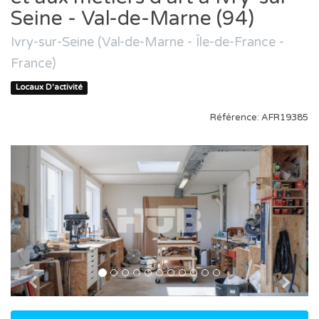
Seine - Val-de-Marne (94)
Ivry-sur-Seine (Val-de-Marne - Île-de-France -
France)
Locaux D'activité
Référence: AFR19385
Previous
Nex