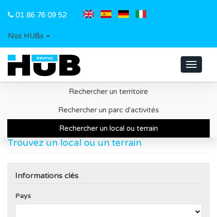
01 86 76 09 52
Nos HUBs
Toggle
navigat
Rechercher un territoire
Accueil
Recherche d'un local ou d'un terrain
Rechercher un parc d'activités
Rechercher un local ou terrain
Trouvez un local ou un terrain
Informations clés
Pays