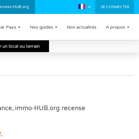
invest-HUB.org
SE CONNECTER
par Pays
Nos guides
Nos actualités
A propos
un local ou terrain
rance, immo-HUB.org recense
2
.