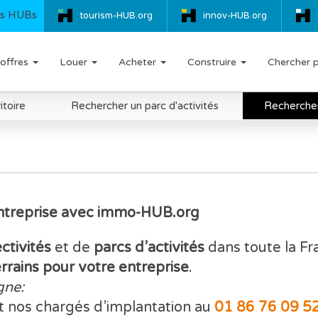
s HUBs
tourism-HUB.org
innov-HUB.org
offres
Louer
Acheter
Construire
Chercher 
itoire
Rechercher un parc d'activités
Rechercher 
Entreprise avec immo-HUB.org
ectivités
et de
parcs d’activités
dans toute la F
errains pour votre entreprise
.
gne:
t nos chargés d’implantation au
01 86 76 09 5