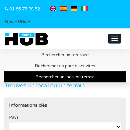
01 86 76 09 52
Nos HUBs
Toggle
navigat
Rechercher un territoire
Accueil
Recherche d'un local ou d'un terrain
Rechercher un parc d'activités
Rechercher un local ou terrain
Trouvez un local ou un terrain
Informations clés
Pays