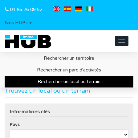
01 86 76 09 52
Nos HUBs
Toggle
navigat
Rechercher un territoire
Accueil
Recherche d'un local ou d'un terrain
Rechercher un parc d'activités
Rechercher un local ou terrain
Trouvez un local ou un terrain
Informations clés
Pays