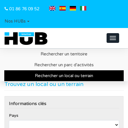
01 86 76 09 52
Nos HUBs
Toggle
navigat
Rechercher un territoire
Accueil
Recherche d'un local ou d'un terrain
Rechercher un parc d'activités
Rechercher un local ou terrain
Trouvez un local ou un terrain
Informations clés
Pays