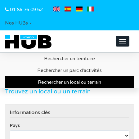
01 86 76 09 52
Nos HUBs
Toggle
navigat
Rechercher un territoire
Accueil
Recherche d'un local ou d'un terrain
Rechercher un parc d'activités
Rechercher un local ou terrain
Trouvez un local ou un terrain
Informations clés
Pays