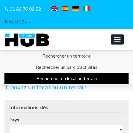
01 86 76 09 52
Nos HUBs
Toggle
navigat
Rechercher un territoire
Accueil
Recherche d'un local ou d'un terrain
Rechercher un parc d'activités
Rechercher un local ou terrain
Trouvez un local ou un terrain
Informations clés
Pays