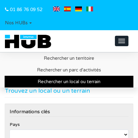
01 86 76 09 52
Nos HUBs
Toggle
navigat
Rechercher un territoire
Accueil
Recherche d'un local ou d'un terrain
Rechercher un parc d'activités
Rechercher un local ou terrain
Trouvez un local ou un terrain
Informations clés
Pays