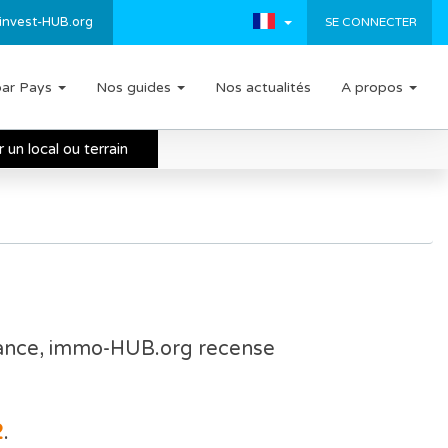
invest-HUB.org
SE CONNECTER
par Pays
Nos guides
Nos actualités
A propos
un local ou terrain
rance, immo-HUB.org recense
2
.