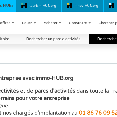
s HUBs
tourism-HUB.org
innov-HUB.org
offres
Louer
Acheter
Construire
Chercher 
itoire
Rechercher un parc d'activités
Rechercher 
Entreprise avec immo-HUB.org
ectivités
et de
parcs d’activités
dans toute la F
errains pour votre entreprise
.
gne:
t nos chargés d’implantation au
01 86 76 09 5