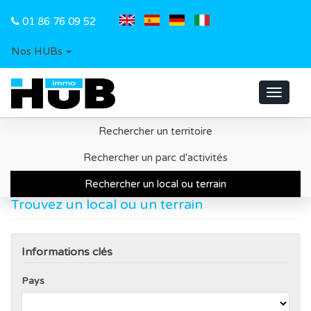
01 86 76 09 52
Nos HUBs
Toggle
navigat
Rechercher un territoire
Accueil
Recherche d'un local ou d'un terrain
Rechercher un parc d'activités
Rechercher un local ou terrain
Trouvez un local ou un terrain
Informations clés
Pays