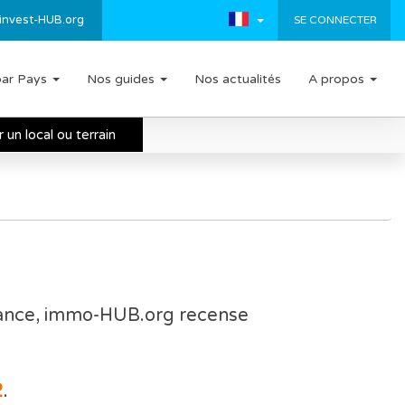
invest-HUB.org
SE CONNECTER
par Pays
Nos guides
Nos actualités
A propos
un local ou terrain
rance, immo-HUB.org recense
2
.