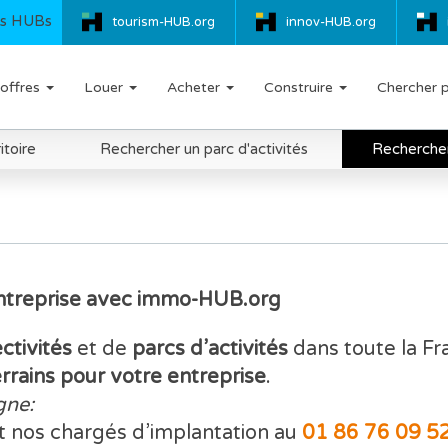
s HUBs
tourism-HUB.org
innov-HUB.org
offres
Louer
Acheter
Construire
Chercher 
itoire
Rechercher un parc d'activités
Rechercher 
Entreprise avec immo-HUB.org
ectivités
et de
parcs d’activités
dans toute la F
errains pour votre entreprise
.
gne:
t nos chargés d’implantation au
01 86 76 09 5