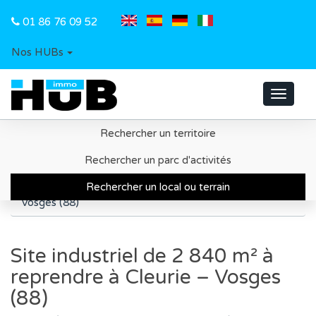
01 86 76 09 52
Nos HUBs
Toggle
navigat
Rechercher un territoire
Accueil
Recherche d'un local ou d'un terrain
Rechercher un parc d'activités
Département des Vosges
Rechercher un local ou terrain
Site industriel de 2 840 m² à reprendre à Cleurie –
Vosges (88)
Site industriel de 2 840 m² à
reprendre à Cleurie – Vosges
(88)