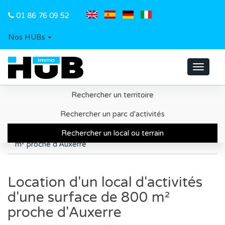
01 86 76 09 52
Nos HUBs
Toggle
navigat
Rechercher un territoire
Accueil
Recherche d'un local ou d'un terrain
Rechercher un parc d'activités
Région Bourgogne-Franche-Comté
Rechercher un local ou terrain
Location d'un local d'activités d'une surface de 800
m² proche d'Auxerre
Location d'un local d'activités
d'une surface de 800 m²
proche d'Auxerre