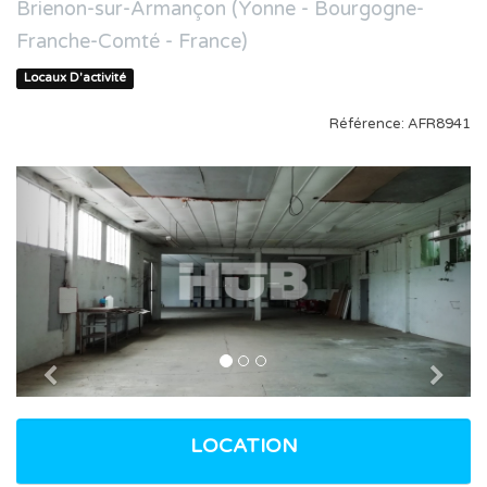
Brienon-sur-Armançon (Yonne - Bourgogne-
Franche-Comté - France)
Locaux D'activité
Référence: AFR8941
Previous
Nex
LOCATION