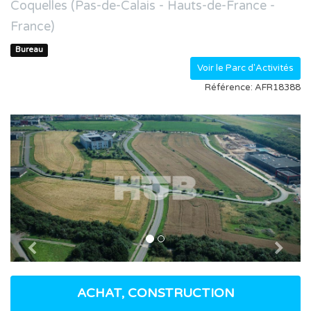
Coquelles (Pas-de-Calais - Hauts-de-France -
France)
Bureau
Voir le Parc d'Activités
Référence: AFR18388
Previous
Nex
ACHAT, CONSTRUCTION