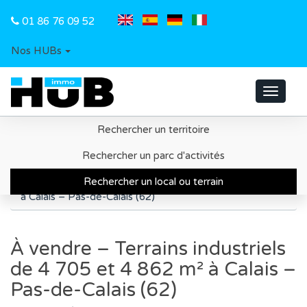
01 86 76 09 52
Nos HUBs
Toggle
navigat
Rechercher un territoire
Accueil
Recherche d'un local ou d'un terrain
Rechercher un parc d'activités
Grand Calais
Rechercher un local ou terrain
À vendre – Terrains industriels de 4 705 et 4 862 m²
à Calais – Pas-de-Calais (62)
À vendre – Terrains industriels
de 4 705 et 4 862 m² à Calais –
Pas-de-Calais (62)