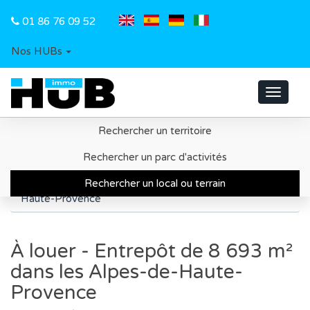
01 86 76 09 52
Nos HUBs
Toggle
navigat
Rechercher un territoire
Accueil
Recherche d'un local ou d'un terrain
Rechercher un parc d'activités
Département des Alpes de Haute Provence
Rechercher un local ou terrain
À louer - Entrepôt de 8 693 m² dans les Alpes-de-
Haute-Provence
À louer - Entrepôt de 8 693 m²
dans les Alpes-de-Haute-
Provence