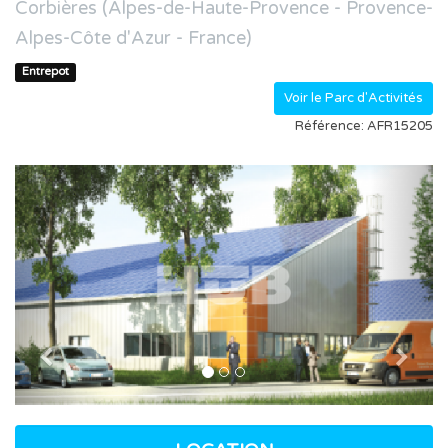
Corbières (Alpes-de-Haute-Provence - Provence-
Alpes-Côte d'Azur - France)
Entrepot
Voir le Parc d'Activités
Référence: AFR15205
Previous
Nex