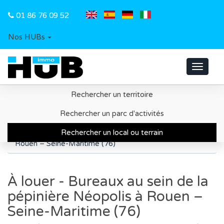
01 86 76 09 52
Nos HUBs
Toggle
navigat
Rechercher un territoire
Accueil
Recherche d'un local ou d'un terrain
Rechercher un parc d'activités
Métropole de Rouen
Rechercher un local ou terrain
À louer - Bureaux au sein de la pépinière Néopolis à
Rouen – Seine-Maritime (76)
À louer - Bureaux au sein de la
pépinière Néopolis à Rouen –
Seine-Maritime (76)