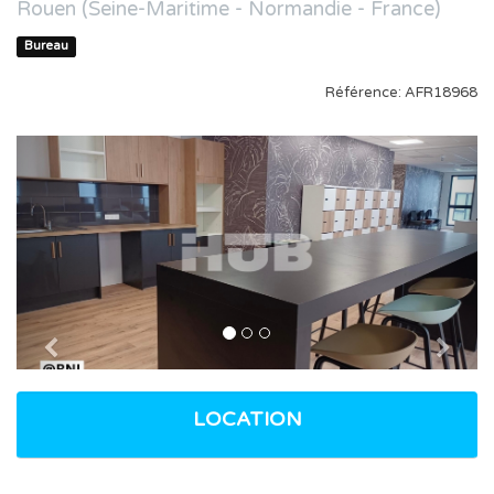
Rouen (Seine-Maritime - Normandie - France)
Bureau
Référence: AFR18968
Previous
Nex
LOCATION