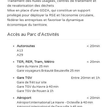
Traitement des huiles usagées, centres de traitement et
de revalorisation des déchets
Mise en place d'une GDZA, qui constitue un support
privilégié pour déployer la RSE et l'économie circulaire,
fédérer les entreprises et favoriser la dynamique
économique du territoire.
Accès au Parc d'Activités
Autoroutes
< 20min
A13
A29
TER, RER, Tram, Métro
< 20min
Gare du Havre 25 min
Gare voyageurs Bréauté Beuzeville 25 min
Gare TGV
Entre 20min et 1h
Gare de frêt sur site
Gare TGV du Havre à 40 min
Gare TGV de Rouen à 1h
Aéroport
< 20min
Aéroport international Le Havre - Octeville à 40 min
Aéroport international de Deauville à 45 min