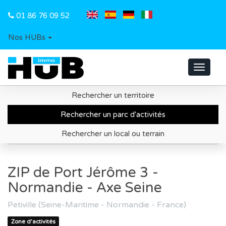
01 86 76 09 52
Nos HUBs
Toggle
navigat
Rechercher un territoire
Accueil
Recherche de parc d'activités
Rechercher un parc d'activités
Territoire de Caux Seine Agglo
Rechercher un local ou terrain
ZIP de Port Jérôme 3 - Normandie - Axe Seine
ZIP de Port Jérôme 3 -
Normandie - Axe Seine
Petiville (Seine-Maritime - Normandie - France)
Zone d'activités