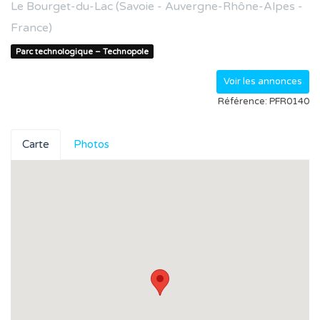
Le Bourget-du-Lac (Savoie - Auvergne-Rhône-Alpes -
France)
Parc technologique – Technopole
Voir les annonces
Référence: PFR0140
Carte
Photos