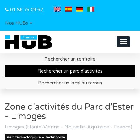
01 86 76 09 52
Nos HUBs
Toggle
navigat
Rechercher un territoire
Accueil
Recherche de parc d'activités
Rechercher un parc d'activités
Région Nouvelle-Aquitaine
Rechercher un local ou terrain
Zone d'activités du Parc d'Ester - Limoges
Zone d'activités du Parc d'Ester
- Limoges
Limoges (Haute-Vienne - Nouvelle-Aquitaine - France)
Parc technologique – Technopole