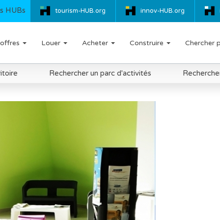
s HUBs
tourism-HUB.org
innov-HUB.org
offres
Louer
Acheter
Construire
Chercher 
itoire
Rechercher un parc d'activités
Rechercher 