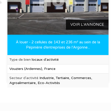
VOIR L'ANNONCE
À louer - 2 cellules de 143 et 236 m² au sein de la
Pépinière d’entreprises de l’Argonne...
Type de bien
locaux d'activité
Vouziers (Ardennes), France
Secteur d'activité
Industrie, Tertiaire, Commerces,
Agroalimentaire, Eco-Activités