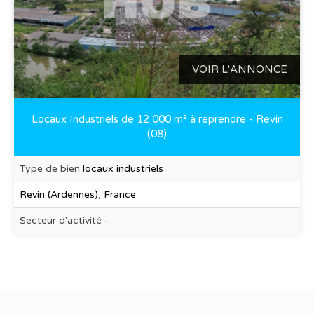
VOIR L'ANNONCE
Locaux Industriels de 12 000 m² à reprendre - Revin
(08)
Type de bien
locaux industriels
Revin (Ardennes), France
Secteur d'activité
-