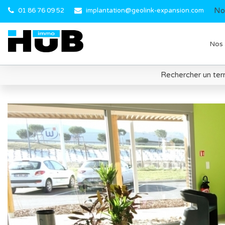
No
01 86 76 09 52
implantation@geolink-expansion.com
Nos 
Rechercher un terr