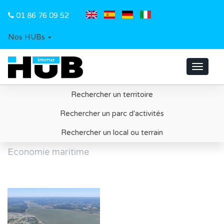
01 86 76 09 52
Nos HUBs
Toggle
navigat
Rechercher un territoire
Accueil
Rechercher un parc d'activités
Rechercher un local ou terrain
Economie maritime