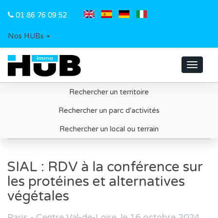
01 86 76 09 52
Nos HUBs
Toggle
navigat
Rechercher un territoire
Accueil
Rechercher un parc d'activités
SIAL : RDV à la conférence sur les protéines et
Rechercher un local ou terrain
alternatives végétales
SIAL : RDV à la conférence sur
les protéines et alternatives
végétales
Paris - Centre Val-de-Loire, le 16 octobre 2024