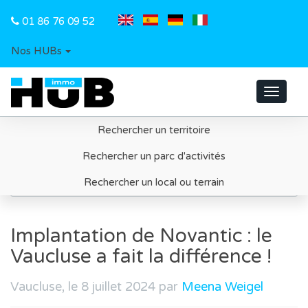
01 86 76 09 52
Nos HUBs
Toggle
navigat
Rechercher un territoire
Accueil
Rechercher un parc d'activités
Implantation de Novantic : le Vaucluse a fait la
Rechercher un local ou terrain
différence !
Implantation de Novantic : le
Vaucluse a fait la différence !
Vaucluse, le 8 juillet 2024 par
Meena Weigel