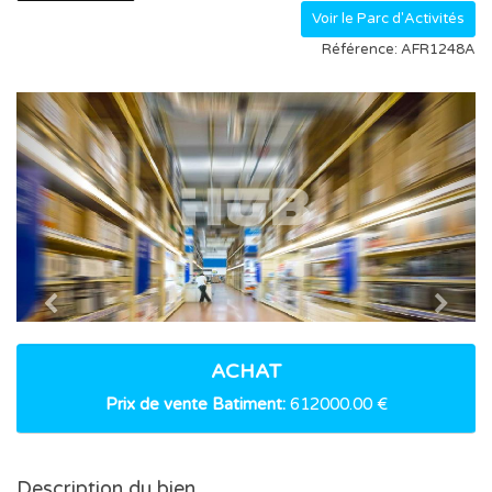
Voir le Parc d'Activités
Référence: AFR1248A
Previous
Nex
ACHAT
Prix de vente Batiment:
612000.00 €
Description du bien