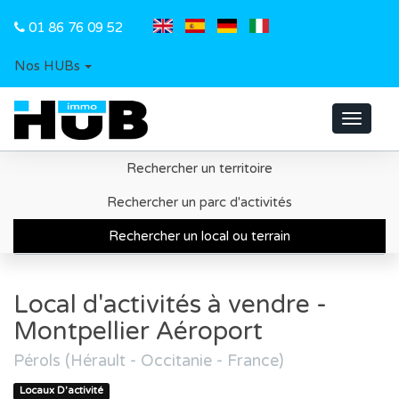
01 86 76 09 52
Nos HUBs
Toggle
navigat
Rechercher un territoire
Accueil
Recherche d'un local ou d'un terrain
Rechercher un parc d'activités
Région Occitanie
Rechercher un local ou terrain
Local d'activités à vendre - Montpellier Aéroport
Local d'activités à vendre -
Montpellier Aéroport
Pérols (Hérault - Occitanie - France)
Locaux D'activité