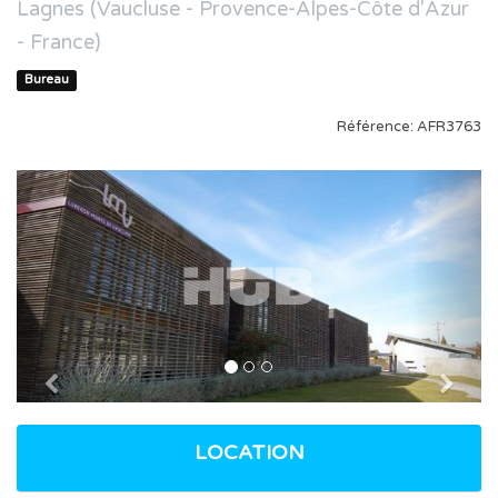
Lagnes (Vaucluse - Provence-Alpes-Côte d'Azur
- France)
Bureau
Référence: AFR3763
Previous
Nex
LOCATION