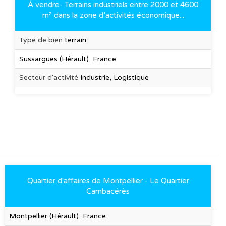
À vendre- Terrains industriels entre 2000 et 4600
m² dans la zone d’activités économique...
Type de bien
terrain
Sussargues (Hérault), France
Secteur d'activité
Industrie, Logistique
Quartier d'affaires de Montpellier - Le Quartier
Cambacérès
Montpellier (Hérault), France