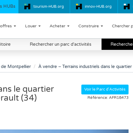
s HUBs
tourism-HUB.org
innov-HUB.org
offres
Louer
Acheter
Construire
Chercher 
itoire
Rechercher un parc d'activités
Rechercher 
de Montpellier
À vendre – Terrains industriels dans le quarti
ans le quartier
Voir le Parc d'Activités
ault (34)
Référence: AFR18473