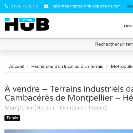
No
01 86 76 09 52
implantation@geolink-expansion.com
Nos 
Rechercher un terr
Accueil
Recherche d'un local ou d'un terrain
Métropole 
À vendre – Terrains industriels d
Cambacérès de Montpellier – Hér
Montpellier (Hérault - Occitanie - France)
Terrain