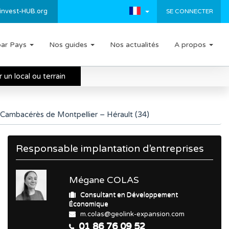
invest-HUB.org
SE CONNECTER
par Pays
Nos guides
Nos actualités
A propos
un local ou terrain
er Cambacérès de Montpellier – Hérault (34)
Responsable implantation d’entreprises
Mégane COLAS
Consultant en Développement
Économique
m.colas@geolink-expansion.com
01 86 76 09 52