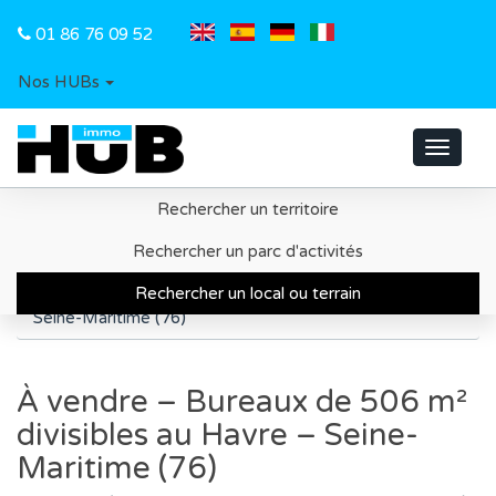
01 86 76 09 52
Nos HUBs
Toggle
navigat
Rechercher un territoire
Accueil
Recherche d'un local ou d'un terrain
Rechercher un parc d'activités
Métropole du Havre
Rechercher un local ou terrain
À vendre – Bureaux de 506 m² divisibles au Havre –
Seine-Maritime (76)
À vendre – Bureaux de 506 m²
divisibles au Havre – Seine-
Maritime (76)