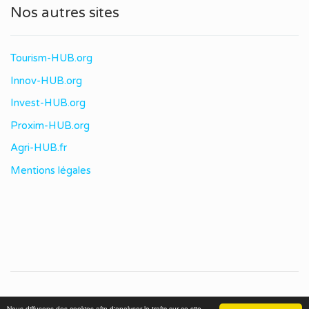
Nos autres sites
Tourism-HUB.org
Innov-HUB.org
Invest-HUB.org
Proxim-HUB.org
Agri-HUB.fr
Mentions légales
© 2020 immo-HUB. Tous droits réservés.
Nous diffusons des cookies afin d'analyser le trafic sur ce site.