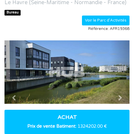
Le Havre (Seine-Maritime - Normandie - France)
Bureau
Voir le Parc d'Activités
Référence: AFR19368
Previous
Nex
ACHAT
Prix de vente Batiment:
1324202.00 €