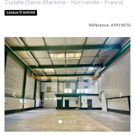
Oudalle (Seine-Maritime - Normandie - France)
Locaux D'activité
Référence: AFR19370
Previous
Nex