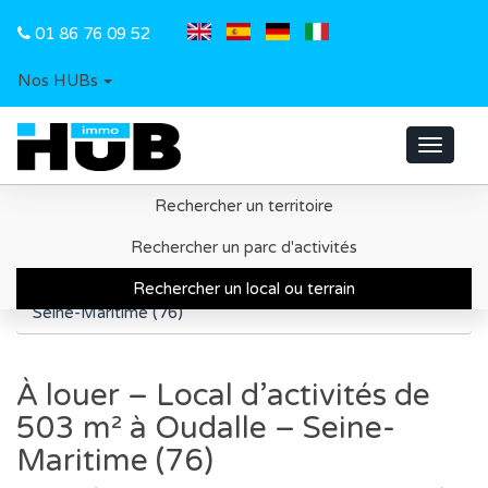
01 86 76 09 52
Nos HUBs
Toggle
navigat
Rechercher un territoire
Accueil
Recherche d'un local ou d'un terrain
Rechercher un parc d'activités
Métropole du Havre
Rechercher un local ou terrain
À louer – Local d’activités de 503 m² à Oudalle –
Seine-Maritime (76)
À louer – Local d’activités de
503 m² à Oudalle – Seine-
Maritime (76)