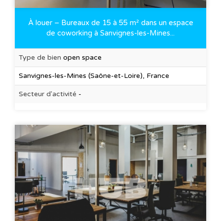
À louer – Bureaux de 15 à 55 m² dans un espace
de coworking à Sanvignes-les-Mines...
Type de bien
open space
Sanvignes-les-Mines (Saône-et-Loire), France
Secteur d'activité
-