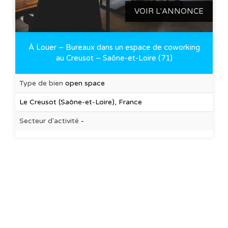
VOIR L'ANNONCE
À Louer – Bureaux dans un espace de coworking
au Creusot – Saône-et-Loire (71)
Type de bien
open space
Le Creusot (Saône-et-Loire), France
Secteur d'activité
-