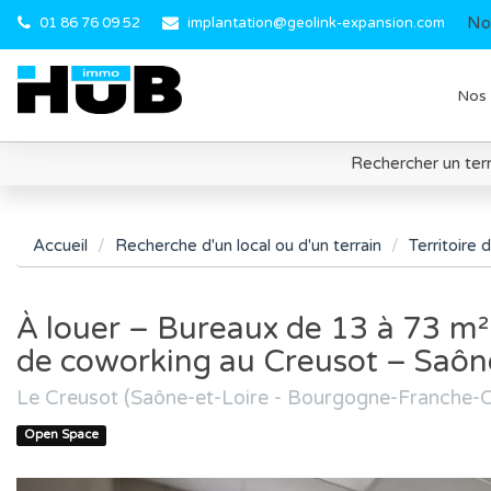
No
01 86 76 09 52
implantation@geolink-expansion.com
Nos 
Rechercher un terr
Accueil
Recherche d'un local ou d'un terrain
Territoire
À louer – Bureaux de 13 à 73 m²
de coworking au Creusot – Saône
Le Creusot (Saône-et-Loire - Bourgogne-Franche-
Open Space