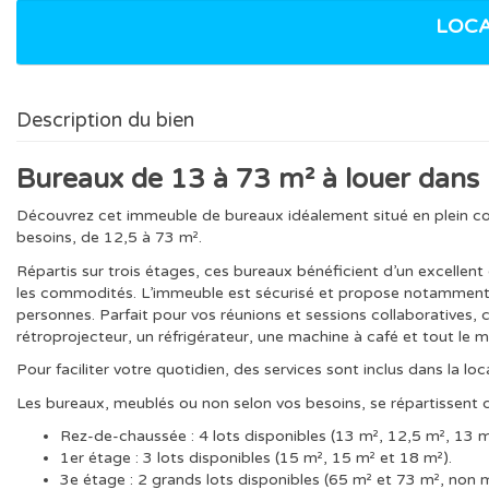
LOCA
Description du bien
Bureaux de 13 à 73 m² à louer dans l
Découvrez cet immeuble de bureaux idéalement situé en plein cœ
besoins, de 12,5 à 73 m².
Répartis sur trois étages, ces bureaux bénéficient d’un excelle
les commodités. L’immeuble est sécurisé et propose notamment 
personnes. Parfait pour vos réunions et sessions collaboratives,
rétroprojecteur, un réfrigérateur, une machine à café et tout le m
Pour faciliter votre quotidien, des services sont inclus dans la loc
Les bureaux, meublés ou non selon vos besoins, se répartissent 
Rez-de-chaussée : 4 lots disponibles (13 m², 12,5 m², 13 m
1er étage : 3 lots disponibles (15 m², 15 m² et 18 m²).
3e étage : 2 grands lots disponibles (65 m² et 73 m², non 