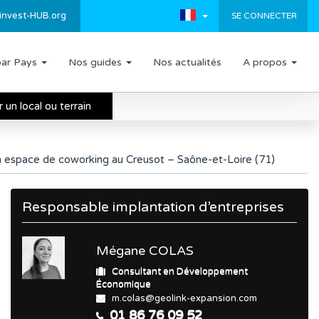
invest-HUB.org
SE CONNECTER
par Pays
Nos guides
Nos actualités
A propos
un local ou terrain
n espace de coworking au Creusot – Saône-et-Loire (71)
Responsable implantation d’entreprises
Mégane COLAS
Consultant en Développement
Économique
m.colas@geolink-expansion.com
01 86 76 09 52