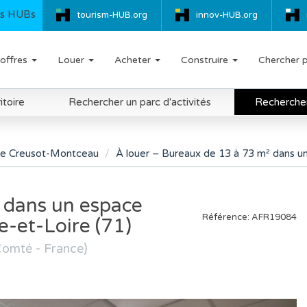
s HUBs
tourism-HUB.org
innov-HUB.org
offres
Louer
Acheter
Construire
Chercher 
itoire
Rechercher un parc d'activités
Rechercher 
 de Creusot-Montceau
À louer – Bureaux de 13 à 73 m² dans u
 dans un espace
Référence: AFR19084
-et-Loire (71)
Comté - France)