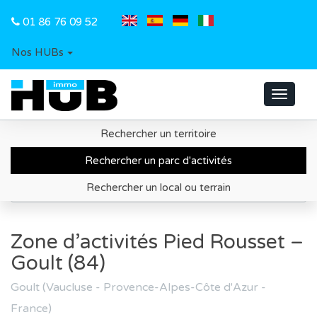
01 86 76 09 52
Nos HUBs
Toggle
navigat
Rechercher un territoire
Accueil
Recherche de parc d'activités
Rechercher un parc d'activités
Département du Vaucluse
Rechercher un local ou terrain
Zone d’activités Pied Rousset – Goult (84)
Zone d’activités Pied Rousset –
Goult (84)
Goult (Vaucluse - Provence-Alpes-Côte d'Azur -
France)