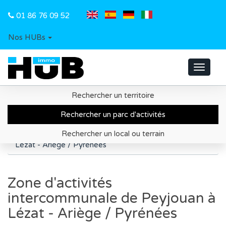
01 86 76 09 52
Nos HUBs
Toggle
navigat
Rechercher un territoire
Accueil
Recherche de parc d'activités
Rechercher un parc d'activités
Région Occitanie
Rechercher un local ou terrain
Zone d'activités intercommunale de Peyjouan à
Lézat - Ariège / Pyrénées
Zone d'activités
intercommunale de Peyjouan à
Lézat - Ariège / Pyrénées