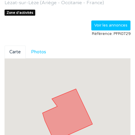
Lézat-sur-Lèze (Ariège - Occitanie - France)
Zone d'activités
Voir les annonces
Référence: PFR0729
Carte
Photos