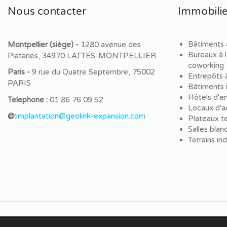
Nous contacter
Immobilie
Bâtiments 
Montpellier (siège) -
1280 avenue des
Bureaux à 
Platanes, 34970 LATTES-MONTPELLIER
coworking
Paris -
9 rue du Quatre Septembre, 75002
Entrepôts 
PARIS
Bâtiments i
Hôtels d'en
Telephone :
01 86 76 09 52
Locaux d'ac
@:
implantation@geolink-expansion.com
Plateaux te
Salles blan
Terrains in
© 2020 immo-HUB. Tous droits réservés.