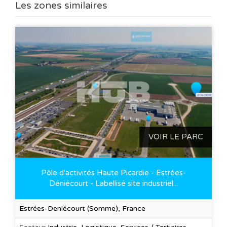
Les zones similaires
VOIR LE PARC
Pôle d'activités Haute Picardie - Estrées-
Déniécourt - Labellisé site industriel...
Estrées-Deniécourt (Somme), France