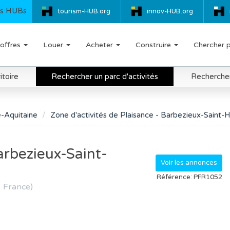
s HUBs
tourism-HUB.org
innov-HUB.org
offres
Louer
Acheter
Construire
Chercher 
itoire
Rechercher un parc d'activités
Rechercher 
-Aquitaine
Zone d'activités de Plaisance - Barbezieux-Saint-Hi
arbezieux-Saint-
Voir les annonces
Référence: PFR1052
- France)