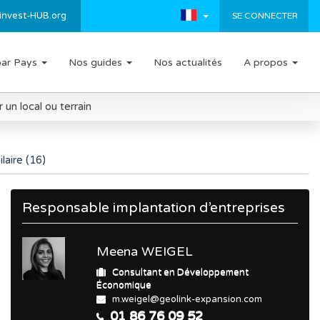
invest-HUB.org
SE CONNECTER
par Pays
Nos guides
Nos actualités
A propos
un local ou terrain
laire (16)
Responsable implantation d’entreprises
Meena WEIGEL
Consultant en Développement
Économique
m.weigel@geolink-expansion.com
01 86 76 09 52