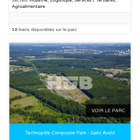
Secteur
Industrie, Logistique, Services / Tertiaires,
Agroalimentaire
0 offres en ligne
10
biens disponibles sur le parc
VOIR LE PARC
Technopôle Composite Park - Saint Avold