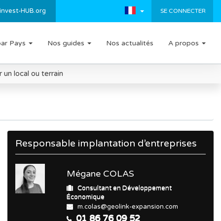
invest-HUB.org
SE CONNECTER
par Pays
Nos guides
Nos actualités
A propos
un local ou terrain
Responsable implantation d’entreprises
Mégane COLAS
Consultant en Développement
Économique
m.colas@geolink-expansion.com
01 86 76 09 52