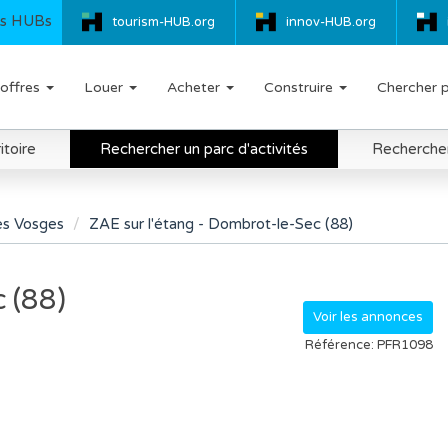
s HUBs
tourism-HUB.org
innov-HUB.org
offres
Louer
Acheter
Construire
Chercher 
itoire
Rechercher un parc d'activités
Rechercher 
s Vosges
ZAE sur l'étang - Dombrot-le-Sec (88)
 (88)
Voir les annonces
Référence: PFR1098