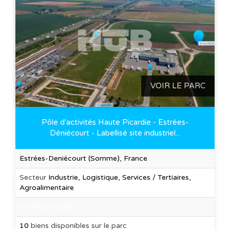
VOIR LE PARC
Pôle d'activités Haute Picardie - Estrées-
Déniécourt - Labellisé site industriel...
Estrées-Deniécourt (Somme), France
Secteur
Industrie, Logistique, Services / Tertiaires,
Agroalimentaire
0 offres en ligne
10
biens disponibles sur le parc