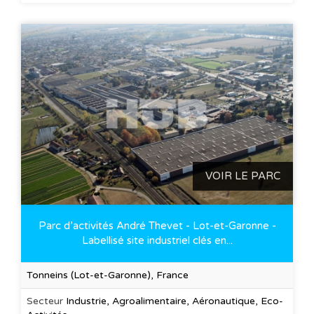
VOIR LE PARC
Parc d’activités André Thevet - Lot-et-Garonne -
Labellisé site industriel clés en...
Tonneins (Lot-et-Garonne), France
Secteur
Industrie, Agroalimentaire, Aéronautique, Eco-