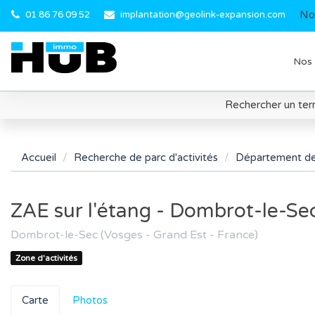
No
01 86 76 09 52
implantation@geolink-expansion.com
Nos 
Rechercher un terr
Accueil
Recherche de parc d'activités
Département de
ZAE sur l'étang - Dombrot-le-Sec
Dombrot-le-Sec (Vosges - Grand Est - France)
Zone d'activités
Carte
Photos