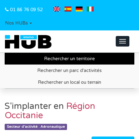
01 86 76 09 52
Nos HUBs
Toggle
navigat
Rechercher un territoire
Accueil
Recherche de territoire d'implantation
Rechercher un parc d'activités
Région Occitanie
Rechercher un local ou terrain
Secteur d'activité - Aéronautique
S'implanter en
Région
Occitanie
Secteur d'activité : Aéronautique