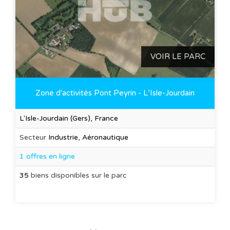
VOIR LE PARC
Zone d'activités Pont Peyrin - L’Isle-Jourdain
L'Isle-Jourdain (Gers), France
Secteur
Industrie, Aéronautique
1 offres en ligne
35
biens disponibles sur le parc