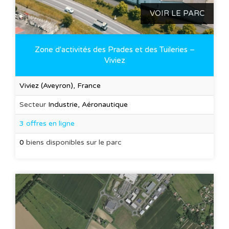
VOIR LE PARC
Zone d'activités des Prades et des Tuileries –
Viviez
Viviez (Aveyron), France
Secteur
Industrie, Aéronautique
3 offres en ligne
0
biens disponibles sur le parc