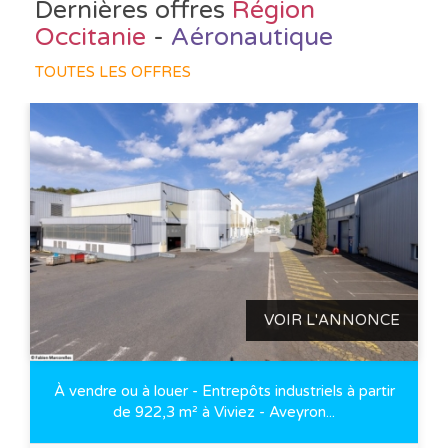
Dernières offres
Région
Occitanie
-
Aéronautique
TOUTES LES OFFRES
VOIR L'ANNONCE
À vendre ou à louer - Entrepôts industriels à partir
de 922,3 m² à Viviez - Aveyron...