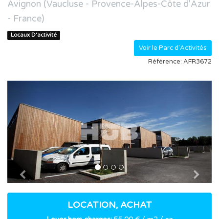
Avignon (Vaucluse - Provence-Alpes-Côte d'Azur
- France)
Locaux D'activité
Voir le Parc d'Activités
Référence: AFR3672
Previous
Nex
LOCATION, ACHAT