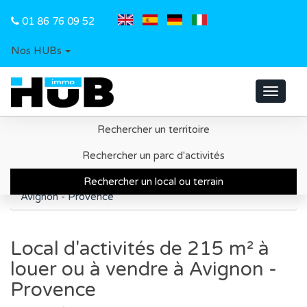
01 86 76 09 52
Nos HUBs
Toggle
navigat
Rechercher un territoire
Accueil
Recherche d'un local ou d'un terrain
Rechercher un parc d'activités
Département du Vaucluse
Rechercher un local ou terrain
Local d'activités de 215 m² à louer ou à vendre à
Avignon - Provence
Local d'activités de 215 m² à
louer ou à vendre à Avignon -
Provence