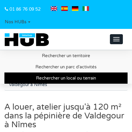
01 86 76 09 52
Nos HUBs
Toggle
navigat
Rechercher un territoire
Accueil
Recherche d'un local ou d'un terrain
Rechercher un parc d'activités
Métropole de Nîmes
Rechercher un local ou terrain
A louer, atelier jusqu'à 120 m² dans la pépinière de
Valdegour à Nîmes
A louer, atelier jusqu'à 120 m²
dans la pépinière de Valdegour
à Nîmes