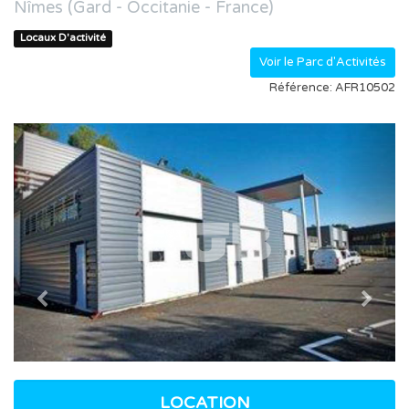
Nîmes (Gard - Occitanie - France)
Locaux D'activité
Voir le Parc d'Activités
Référence: AFR10502
Previous
Nex
LOCATION