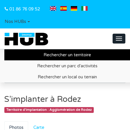
01 86 76 09 52
Nos HUBs
Toggl
navig
Rechercher un territoire
Accueil
Recherche de territoire d'implantation
Rechercher un parc d'activités
Agglomération de Rodez
Rechercher un local ou terrain
Information économique
S'implanter à Rodez
Territoire d'implantation : Agglomération de Rodez
Photos
Carte