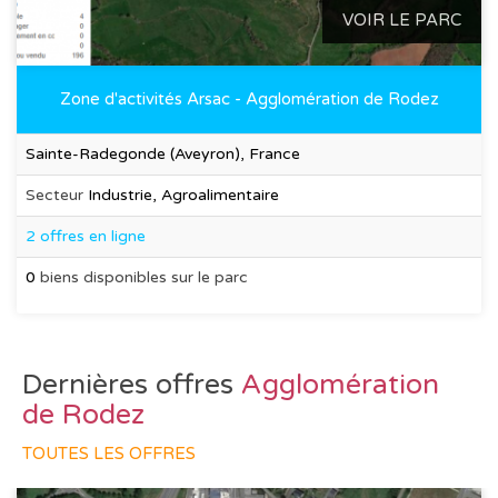
VOIR LE PARC
Zone d'activités Arsac - Agglomération de Rodez
Sainte-Radegonde (Aveyron), France
Secteur
Industrie, Agroalimentaire
2 offres en ligne
0
biens disponibles sur le parc
Dernières offres
Agglomération
de Rodez
TOUTES LES OFFRES