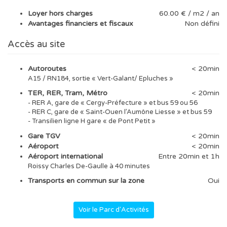
Loyer hors charges
60.00 € / m2 / an
Avantages financiers et fiscaux
Non défini
Accès au site
Autoroutes
< 20min
A15 / RN184, sortie « Vert-Galant/ Epluches »
TER, RER, Tram, Métro
< 20min
- RER A, gare de « Cergy-Préfecture » et bus 59 ou 56
- RER C, gare de « Saint-Ouen l’Aumône Liesse » et bus 59
- Transilien ligne H gare « de Pont Petit »
Gare TGV
< 20min
Aéroport
< 20min
Aéroport international
Entre 20min et 1h
Roissy Charles De-Gaulle à 40 minutes
Transports en commun sur la zone
Oui
Voir le Parc d'Activités