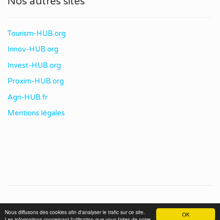
Nos autres sites
Tourism-HUB.org
Innov-HUB.org
Invest-HUB.org
Proxim-HUB.org
Agri-HUB.fr
Mentions légales
© 2020 immo-HUB. Tous droits réservés.
Nous diffusons des cookies afin d'analyser le trafic sur ce site.
OK
Les informations concernant l'utilisation que vous faites de notre