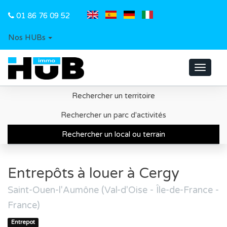
01 86 76 09 52
Nos HUBs
Toggle
navigat
Rechercher un territoire
Accueil
Recherche d'un local ou d'un terrain
Rechercher un parc d'activités
Territoire de Cergy-Pontoise
Rechercher un local ou terrain
Entrepôts à louer à Cergy
Entrepôts à louer à Cergy
Saint-Ouen-l'Aumône (Val-d'Oise - Île-de-France -
France)
Entrepot