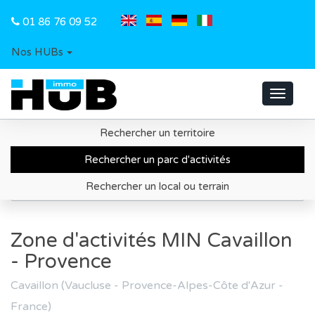
01 86 76 09 52
Nos HUBs
Toggle
navigat
Rechercher un territoire
Accueil
Recherche de parc d'activités
Rechercher un parc d'activités
Département du Vaucluse
Rechercher un local ou terrain
Zone d'activités MIN Cavaillon - Provence
Zone d'activités MIN Cavaillon
- Provence
Cavaillon (Vaucluse - Provence-Alpes-Côte d'Azur -
France)