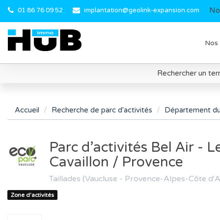
No
01 86 76 09 52
implantation@geolink-expansion.com
Nos 
Rechercher un terr
Accueil
Recherche de parc d'activités
Département du
Parc d’activités Bel Air - L
Cavaillon / Provence
Taillades (Vaucluse - Provence-Alpes-Côte d'A
Zone d'activités