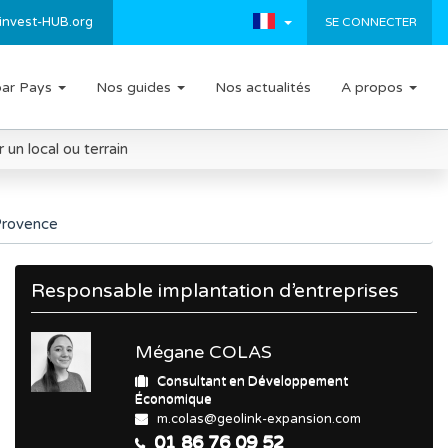
invest-HUB.org
SE CONNECTER
par Pays
Nos guides
Nos actualités
A propos
un local ou terrain
 Provence
Responsable implantation d’entreprises
Mégane COLAS
Consultant en Développement
Économique
m.colas@geolink-expansion.com
01 86 76 09 52