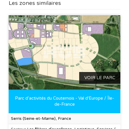
Les zones similaires
VOIR LE PARC
Parc d’activités du Couternois - Val d'Europe / Île-
de-France
Serris (Seine-et-Marne), France