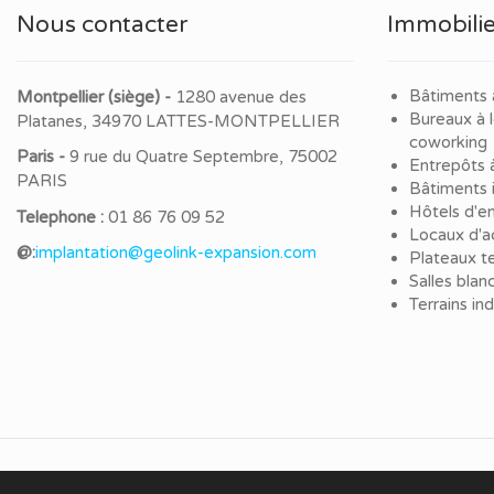
Nous contacter
Immobilie
Bâtiments 
Montpellier (siège) -
1280 avenue des
Bureaux à 
Platanes, 34970 LATTES-MONTPELLIER
coworking
Paris -
9 rue du Quatre Septembre, 75002
Entrepôts 
PARIS
Bâtiments i
Hôtels d'en
Telephone :
01 86 76 09 52
Locaux d'ac
@:
implantation@geolink-expansion.com
Plateaux te
Salles blan
Terrains in
© 2020 immo-HUB. Tous droits réservés.