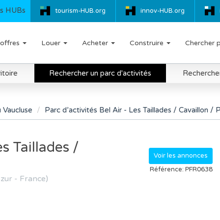
s HUBs
tourism-HUB.org
innov-HUB.org
offres
Louer
Acheter
Construire
Chercher 
itoire
Rechercher un parc d'activités
Rechercher 
 Vaucluse
Parc d’activités Bel Air - Les Taillades / Cavaillon /
es Taillades /
Voir les annonces
Référence: PFR0638
zur - France)