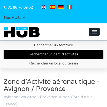
01 86 76 09 52
Nos HUBs
Toggle
navigat
Rechercher un territoire
Accueil
Recherche de parc d'activités
Rechercher un parc d'activités
Département du Vaucluse
Rechercher un local ou terrain
Zone d’Activité aéronautique - Avignon / Provence
Zone d’Activité aéronautique -
Avignon / Provence
Avignon (Vaucluse - Provence-Alpes-Côte d'Azur -
France)