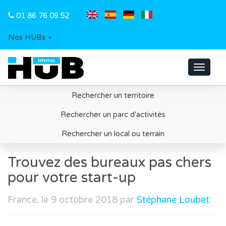
01 86 76 09 52
Nos HUBs
Toggle
navigat
Rechercher un territoire
Accueil
Rechercher un parc d'activités
Trouvez des bureaux pas chers pour votre start-up
Rechercher un local ou terrain
Trouvez des bureaux pas chers
pour votre start-up
France, le 9 octobre 2018 par
Stéphane Loubet